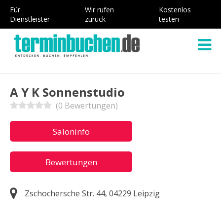
Für
Wir rufen
Kostenlos
Dienstleister
zurück
testen
A Y K Sonnenstudio
(0 Bewertungen)
Saloninfo
Bewertungen
Zschochersche Str. 44, 04229 Leipzig