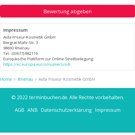
Bewertung abgeben
Impressum
Aida Friseur-Kosmetik GmbH
Bergrat-Mahr-Str. 3
98693 Ilmenau
Tel.: (03677) 882119
Europäische Plattform zur Online-Streitbeilegung:
https://ec.europa.eu/consumers/odr
Home
Ilmenau
Aida Friseur-Kosmetik GmbH
© 2022 terminbuchen.de. Alle Rechte vorbehalten.
AGB
ANB
Datenschutzerklärung
Impressum