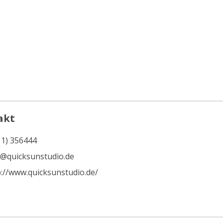
akt
11) 356444
o@quicksunstudio.de
p://www.quicksunstudio.de/