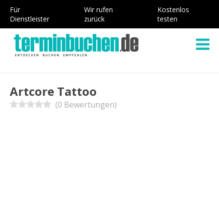
Für
Wir rufen
Kostenlos
Dienstleister
zurück
testen
Artcore Tattoo
(0 Bewertungen)