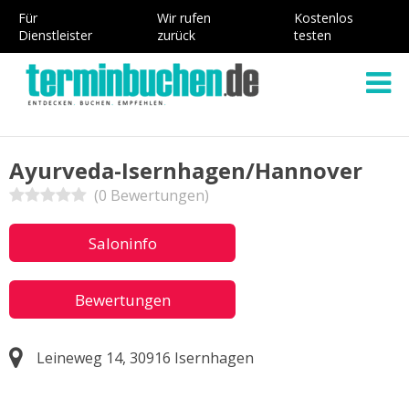
Für
Wir rufen
Kostenlos
Dienstleister
zurück
testen
Ayurveda-Isernhagen/Hannover
(0 Bewertungen)
Saloninfo
Bewertungen
Leineweg 14, 30916 Isernhagen