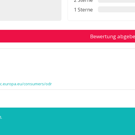
2 Sterne
1 Sterne
Bewertung abgeb
/ec.europa.eu/consumers/odr
.