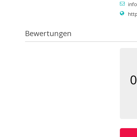
inf
htt
Bewertungen
0