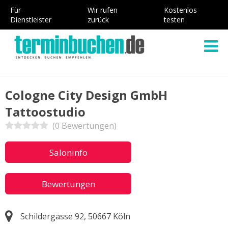
Für
Wir rufen
Kostenlos
Dienstleister
zurück
testen
Cologne City Design GmbH
Tattoostudio
(0 Bewertungen)
Saloninfo
Bewertungen
Schildergasse 92, 50667 Köln