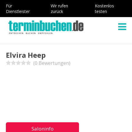
Für
Wir rufen
Kostenlos
Dienstleister
zurück
testen
Elvira Heep
(0 Bewertungen)
Saloninfo