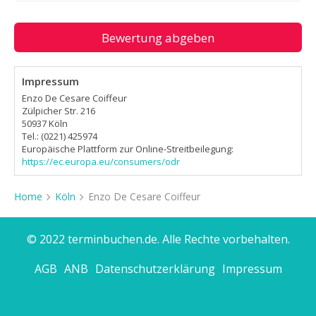
Bewertung abgeben
Impressum
Enzo De Cesare Coiffeur
Zülpicher Str. 216
50937 Köln
Tel.: (0221) 425974
Europäische Plattform zur Online-Streitbeilegung:
https://ec.europa.eu/consumers/odr
Home
Köln
Enzo De Cesare Coiffeur
© 2022 terminbuchen.de. Alle Rechte vorbehalten.
AGB
ANB
Datenschutzerklärung
Impressum