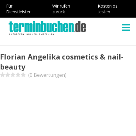
Für
Wir rufen
Kostenlos
Dienstleister
zurück
testen
Florian Angelika cosmetics & nail-
beauty
(0 Bewertungen)