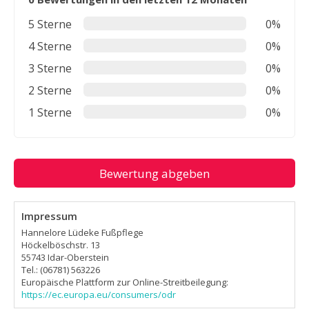
5 Sterne
0%
4 Sterne
0%
3 Sterne
0%
2 Sterne
0%
1 Sterne
0%
Bewertung abgeben
Impressum
Hannelore Lüdeke Fußpflege
Höckelböschstr. 13
55743 Idar-Oberstein
Tel.: (06781) 563226
Europäische Plattform zur Online-Streitbeilegung:
https://ec.europa.eu/consumers/odr