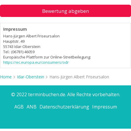
Bewertung abgeben
Impressum
Hans-Jürgen Albert Friseursalon
Hauptstr. 49
55743 Idar-Oberstein
Tel.: (06781) 46059
Europäische Plattform zur Online-Streitbeilegung:
https://ec.europa.eu/consumers/odr
Home
Idar-Oberstein
Hans-Jürgen Albert Friseursalon
© 2022 terminbuchen.de. Alle Rechte vorbehalten.
AGB
ANB
Datenschutzerklärung
Impressum