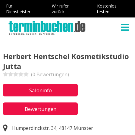
Für
Wir rufen
Kostenlos
Dienstleister
zurück
testen
Herbert Hentschel Kosmetikstudio
Jutta
(0 Bewertungen)
Saloninfo
Bewertungen
Humperdinckstr. 34, 48147 Münster