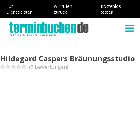
Für
Wir rufen
Kostenlos
Dienstleister
zurück
testen
Hildegard Caspers Bräunungsstudio
(0 Bewertungen)