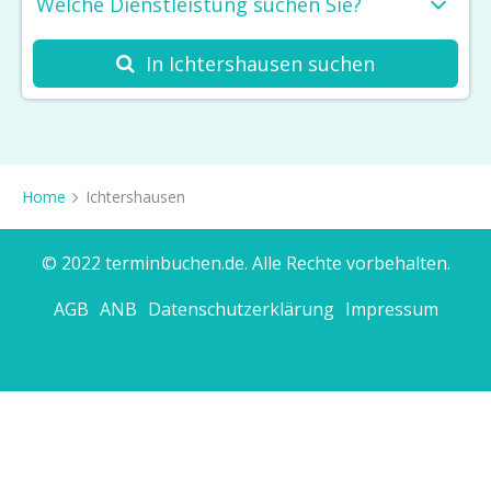
Welche Dienstleistung suchen Sie?
In Ichtershausen suchen
Friseur
Kosmetikstudio
Spa
Home
Ichtershausen
Massage
Haarentfernung
© 2022 terminbuchen.de. Alle Rechte vorbehalten.
Barbershop
AGB
ANB
Datenschutzerklärung
Impressum
Nagelstudio
Tattoo & Piercing
Sonnenstudio