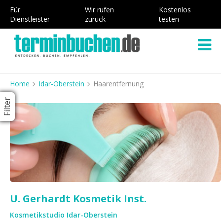
Für
Wir rufen
Kostenlos
Dienstleister
zurück
testen
Home
Idar-Oberstein
Haarentfernung
Filter
U. Gerhardt Kosmetik Inst.
Kosmetikstudio Idar-Oberstein