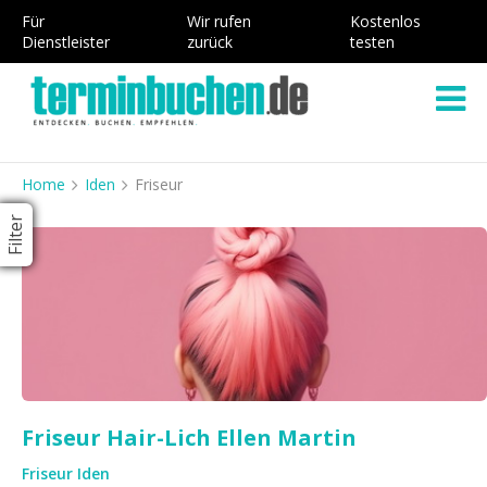
Für
Wir rufen
Kostenlos
Dienstleister
zurück
testen
Home
Iden
Friseur
Filter
Friseur Hair-Lich Ellen Martin
Friseur Iden