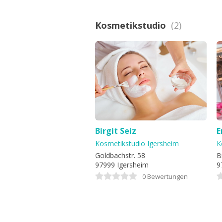
Kosmetikstudio
(2)
Birgit Seiz
E
Kosmetikstudio Igersheim
K
Goldbachstr. 58
B
97999 Igersheim
9
0 Bewertungen