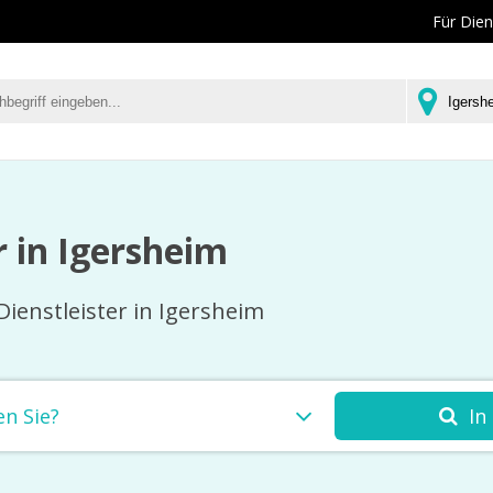
Für Dien
r in Igersheim
Dienstleister in Igersheim
In
en Sie?