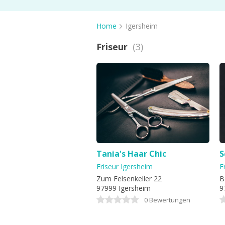
Friseur
Kosmetikstudio
Home
Igersheim
Spa
Friseur
(3)
Massage
Haarentfernung
Barbershop
Nagelstudio
Tattoo & Piercing
Sonnenstudio
Tania's Haar Chic
S
Friseur Igersheim
F
Zum Felsenkeller 22
B
97999 Igersheim
9
0 Bewertungen