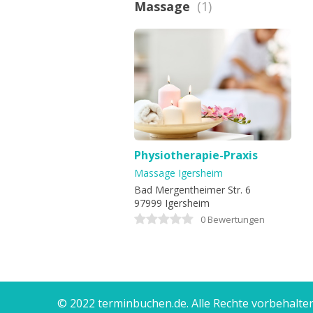
Massage
(1)
Physiotherapie-Praxis
Bettina Kiesling und
Massage Igersheim
Theresa Reuß
Bad Mergentheimer Str. 6
97999 Igersheim
0 Bewertungen
© 2022 terminbuchen.de. Alle Rechte vorbehalten