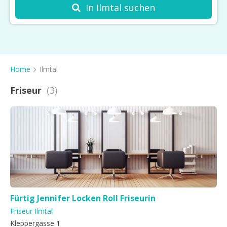
Welche Dienstleistung suchen Sie?
In Ilmtal suchen
Friseur
Kosmetikstudio
Spa
Home
Ilmtal
Massage
Friseur
(3)
Haarentfernung
Barbershop
Nagelstudio
Tattoo & Piercing
Sonnenstudio
Fürtig Jennifer Locken Roll Friseurin
Friseur Ilmtal
Kleppergasse 1