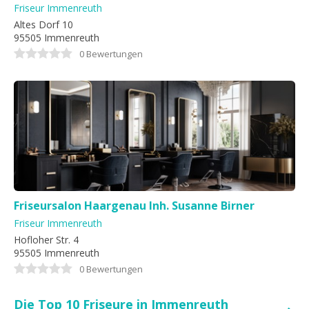
Friseur Immenreuth
Altes Dorf 10
95505 Immenreuth
0 Bewertungen
Friseursalon Haargenau Inh. Susanne Birner
Friseur Immenreuth
Hofloher Str. 4
95505 Immenreuth
0 Bewertungen
Die Top 10 Friseure in Immenreuth