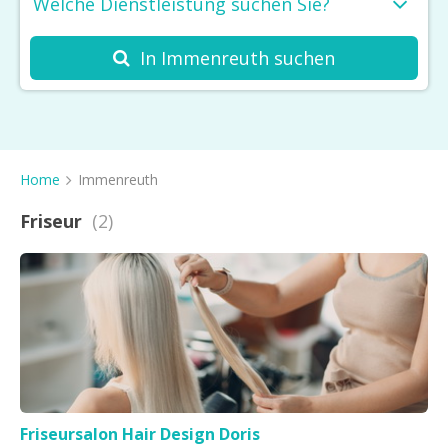
Welche Dienstleistung suchen Sie?
In Immenreuth suchen
Friseur
Kosmetikstudio
Spa
Home
Immenreuth
Massage
Friseur
(2)
Haarentfernung
Barbershop
Nagelstudio
Tattoo & Piercing
Sonnenstudio
Friseursalon Hair Design Doris