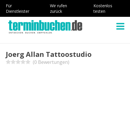
Für
Wir rufen
Kostenlos
Dienstleister
zurück
testen
Joerg Allan Tattoostudio
(0 Bewertungen)