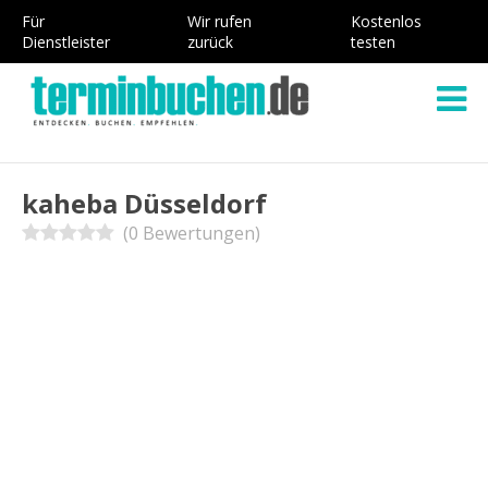
Für
Wir rufen
Kostenlos
Dienstleister
zurück
testen
kaheba Düsseldorf
(0 Bewertungen)