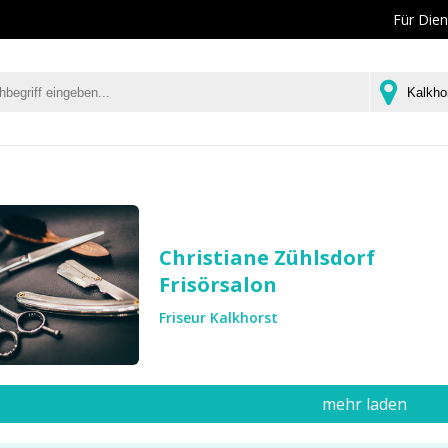
Für Dien
Christiane Zühlsdorf
Frisörsalon
Friseur Kalkhorst
mehr laden