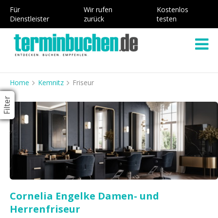
Für
Wir rufen
Kostenlos
Dienstleister
zurück
testen
Home
Kemnitz
Friseur
Filter
Cornelia Engelke Damen- und
Herrenfriseur