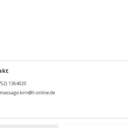
akt
752) 1364020
imassage.kirn@t-online.de