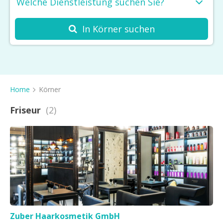
Welche Dienstleistung suchen Sie?
In Körner suchen
Friseur
Kosmetikstudio
Spa
Home
Körner
Massage
Friseur
(2)
Haarentfernung
Barbershop
Nagelstudio
Tattoo & Piercing
Sonnenstudio
Zuber Haarkosmetik GmbH