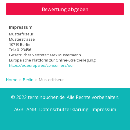
Bewertung abgeben
Impressum
Musterfriseur
Musterstrasse
10719 Berlin
Tel.: 0123456
Gesetzlicher Vertreter: Max Mustermann
Europäische Plattform zur Online-Streitbeilegung:
https://ec.europa.eu/consumers/odr
Home
Berlin
Musterfriseur
© 2022 terminbuchen.de. Alle Rechte vorbehalten.
AGB
ANB
Datenschutzerklärung
Impressum