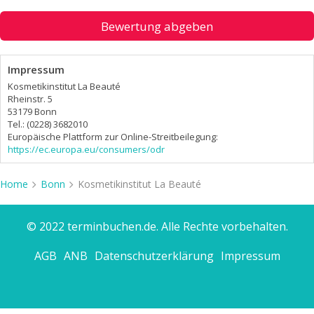
Bewertung abgeben
Impressum
Kosmetikinstitut La Beauté
Rheinstr. 5
53179 Bonn
Tel.: (0228) 3682010
Europäische Plattform zur Online-Streitbeilegung:
https://ec.europa.eu/consumers/odr
Home
Bonn
Kosmetikinstitut La Beauté
© 2022 terminbuchen.de. Alle Rechte vorbehalten.
AGB
ANB
Datenschutzerklärung
Impressum