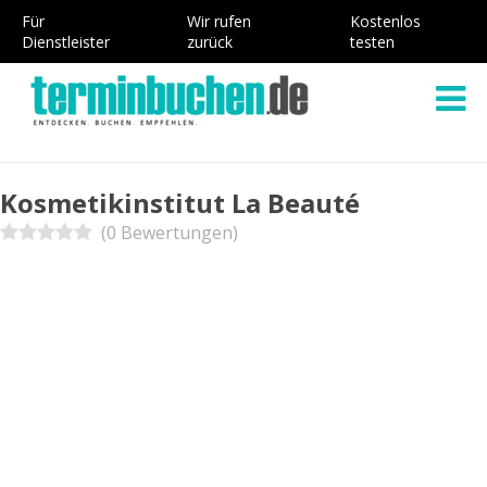
Für
Wir rufen
Kostenlos
Dienstleister
zurück
testen
Kosmetikinstitut La Beauté
(0 Bewertungen)