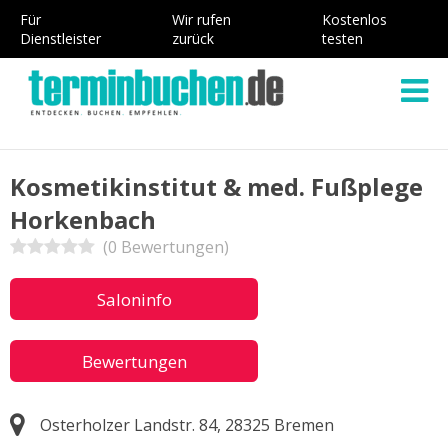
Für
Wir rufen
Kostenlos
Dienstleister
zurück
testen
Kosmetikinstitut & med. Fußplege
Horkenbach
(0 Bewertungen)
Saloninfo
Bewertungen
Osterholzer Landstr. 84, 28325 Bremen