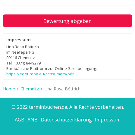
Bewertung abgeben
Impressum
Lina Rosa Böttrich
Im Neefepark 3
09116 Chemnitz
Tel.: (0371) 8449279
Europäische Plattform zur Online-Streitbeilegung:
https://ec.europa.eu/consumers/odr
Home
Chemnitz
Lina Rosa Böttrich
© 2022 terminbuchen.de. Alle Rechte vorbehalten.
AGB
ANB
Datenschutzerklärung
Impressum