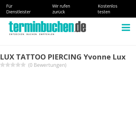
Für
Wir rufen
Kostenlos
Dienstleister
zurück
testen
LUX TATTOO PIERCING Yvonne Lux
(0 Bewertungen)