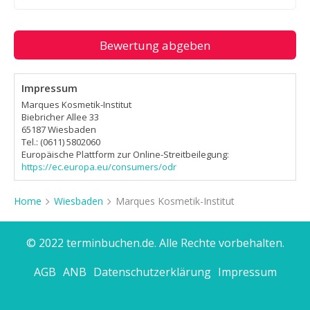
Bewertung abgeben
Impressum
Marques Kosmetik-Institut
Biebricher Allee 33
65187 Wiesbaden
Tel.: (0611) 5802060
Europäische Plattform zur Online-Streitbeilegung:
https://ec.europa.eu/consumers/odr
Home
Wiesbaden
Marques Kosmetik-Institut
© 2022 terminbuchen.de. Alle Rechte vorbehalten.
AGB
ANB
Datenschutzerklärung
Impressum