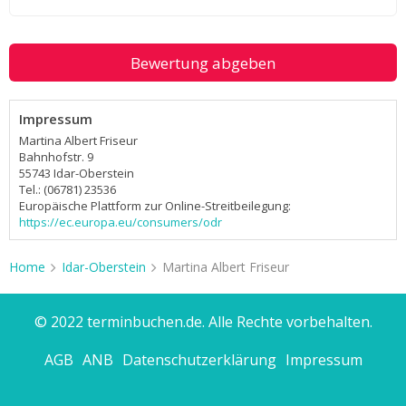
Bewertung abgeben
Impressum
Martina Albert Friseur
Bahnhofstr. 9
55743 Idar-Oberstein
Tel.: (06781) 23536
Europäische Plattform zur Online-Streitbeilegung:
https://ec.europa.eu/consumers/odr
Home
Idar-Oberstein
Martina Albert Friseur
© 2022 terminbuchen.de. Alle Rechte vorbehalten.
AGB
ANB
Datenschutzerklärung
Impressum