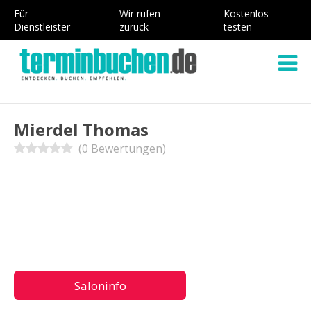
Für
Wir rufen
Kostenlos
Dienstleister
zurück
testen
Mierdel Thomas
(0 Bewertungen)
Saloninfo