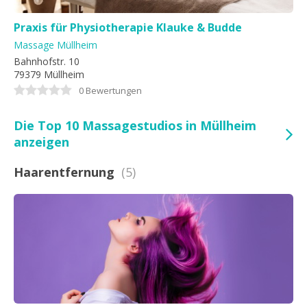
Praxis für Physiotherapie Klauke & Budde
Massage Müllheim
Bahnhofstr. 10
79379 Müllheim
0 Bewertungen
Die Top 10 Massagestudios in Müllheim
anzeigen
Haarentfernung
(5)