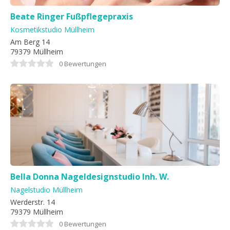
Beate Ringer Fußpflegepraxis
Kosmetikstudio Müllheim
Am Berg 14
79379 Müllheim
0 Bewertungen
Bella Donna Nageldesignstudio Inh. W.
Weitemeier
Nagelstudio Müllheim
Werderstr. 14
79379 Müllheim
0 Bewertungen