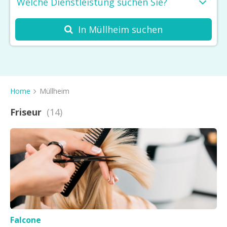
Welche Dienstleistung suchen Sie?
In Müllheim suchen
Friseur
Kosmetikstudio
Spa
Home
Müllheim
Massage
Friseur
(14)
Haarentfernung
Barbershop
Nagelstudio
Tattoo & Piercing
Sonnenstudio
Falcone