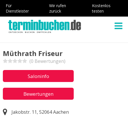
Für
Wir rufen
Kostenlos
Dienstleister
zurück
testen
Müthrath Friseur
(0 Bewertungen)
Saloninfo
Bewertungen
Jakobstr. 11, 52064 Aachen