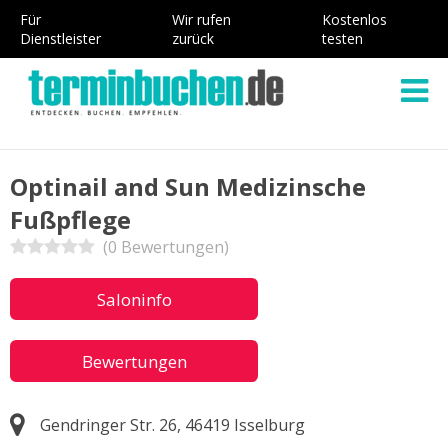
Für
Wir rufen
Kostenlos
Dienstleister
zurück
testen
Optinail and Sun Medizinsche
Fußpflege
(0 Bewertungen)
Saloninfo
Bewertungen
Gendringer Str. 26, 46419 Isselburg