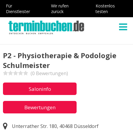
Für
Wir rufen
Kostenlos
Dienstleister
zurück
testen
P2 - Physiotherapie & Podologie
Schulmeister
(0 Bewertungen)
Saloninfo
Bewertungen
Unterrather Str. 180, 40468 Düsseldorf