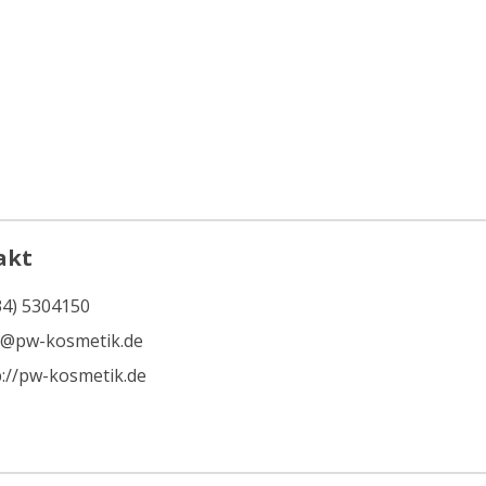
akt
34) 5304150
o@pw-kosmetik.de
p://pw-kosmetik.de