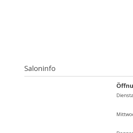
Saloninfo
Öffn
Dienst
Mittwo