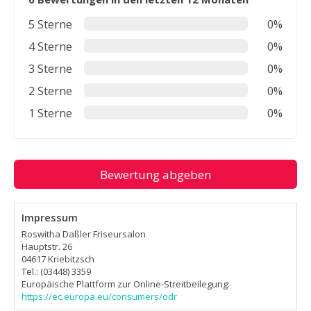
5 Sterne
0%
4 Sterne
0%
3 Sterne
0%
2 Sterne
0%
1 Sterne
0%
Bewertung abgeben
Impressum
Roswitha Daßler Friseursalon
Hauptstr. 26
04617 Kriebitzsch
Tel.: (03448) 3359
Europäische Plattform zur Online-Streitbeilegung:
https://ec.europa.eu/consumers/odr