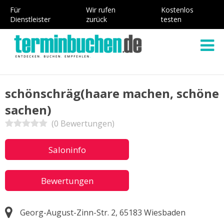
Für
Wir rufen
Kostenlos
Dienstleister
zurück
testen
schönschräg(haare machen, schöne
sachen)
(0 Bewertungen)
Saloninfo
Bewertungen
Georg-August-Zinn-Str. 2, 65183 Wiesbaden