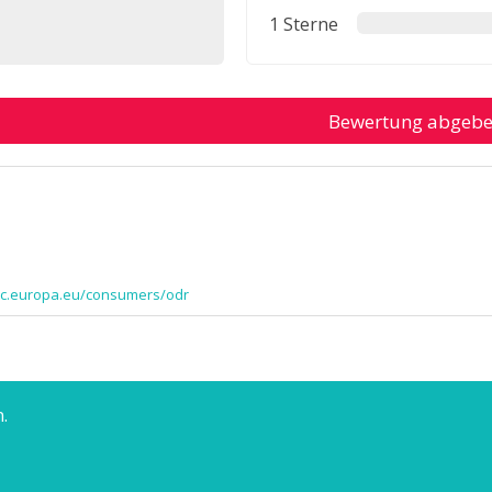
1 Sterne
Bewertung abgeb
/ec.europa.eu/consumers/odr
.