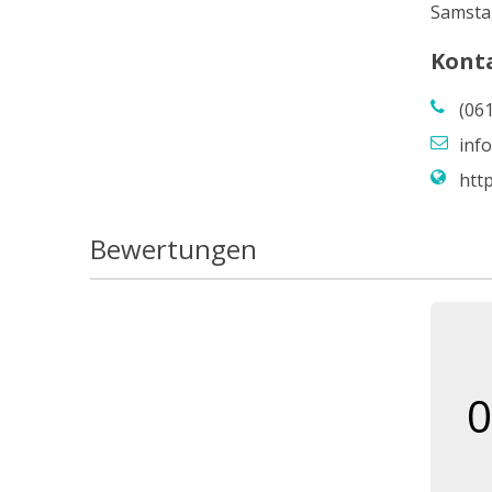
Samsta
Kont
(06
inf
http
Bewertungen
0