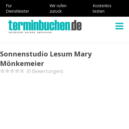
Für
Wir rufen
Kostenlos
Dienstleister
zurück
testen
Sonnenstudio Lesum Mary
Mönkemeier
(0 Bewertungen)