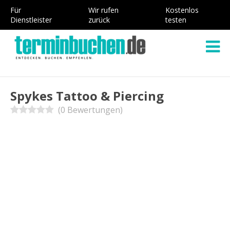
Für
Wir rufen
Kostenlos
Dienstleister
zurück
testen
Spykes Tattoo & Piercing
(0 Bewertungen)