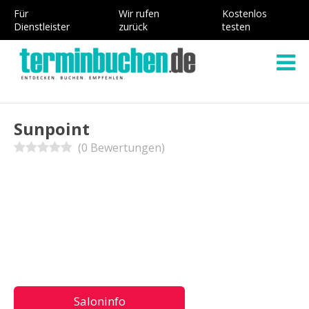
Für
Wir rufen
Kostenlos
Dienstleister
zurück
testen
Sunpoint
(0 Bewertungen)
Saloninfo