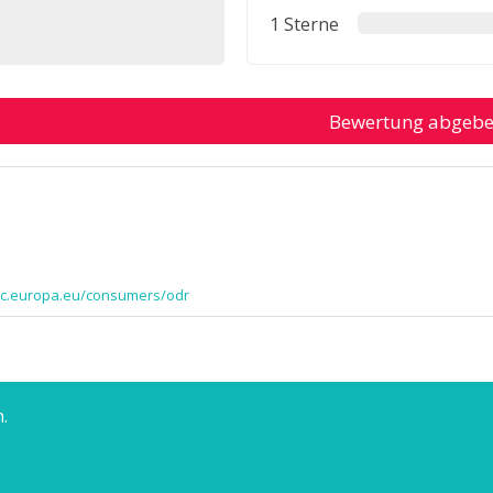
1 Sterne
Bewertung abgeb
/ec.europa.eu/consumers/odr
.