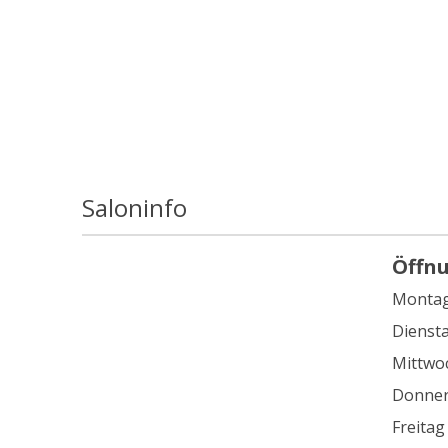
Saloninfo
Öffn
Monta
Dienst
Mittwo
Donner
Freitag