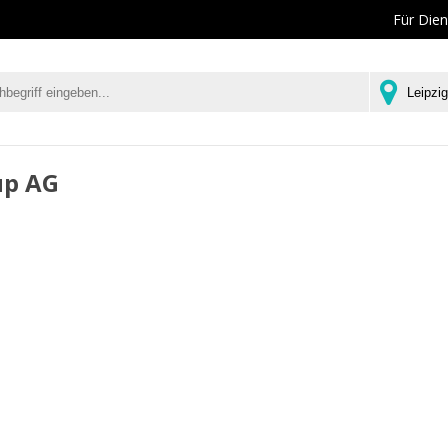
Für Dien
up AG