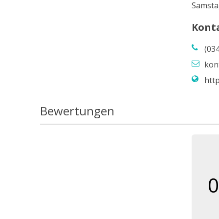
Samsta
Kont
(03
kon
htt
Bewertungen
0