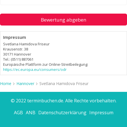
Bewertung abgeben
Impressum
Svetlana Hamidova Friseur
Krausenstr. 38
30171 Hannover
Tel.: (0511) 887061
Europäische Plattform zur Online-Streitbeilegung:
https://ec.europa.eu/consumers/odr
Home
Hannover
Svetlana Hamidova Friseur
© 2022 terminbuchen.de. Alle Rechte vorbehalten.
AGB
ANB
Datenschutzerklärung
Impressum