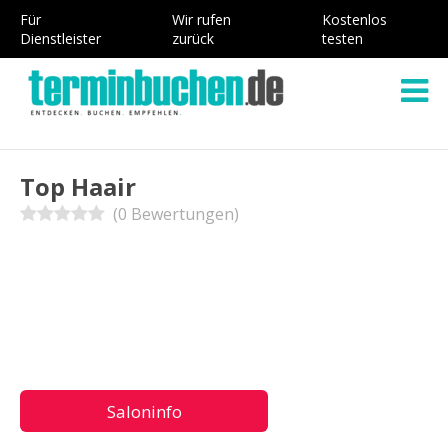
Für
Wir rufen
Kostenlos
Dienstleister
zurück
testen
Top Haair
(0 Bewertungen)
Saloninfo